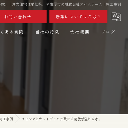
。 | 注文住宅は愛知県、名古屋市の株式会社アイムホーム | 施工事例
お問い合わせ
新築についてはこちら
くある質問
当社の特徴
会社概要
ブログ
設計
コラム
デザイン
不動産
リフォーム
リノベーション
施工事例
リビングとウッドデッキが繋がる開放感溢れる家。