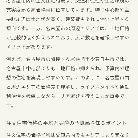
名古屋市内の注文住宅相場は、交通利便性や生活環境の
愛知県 注文住宅予算の立て方と相場感のヒ
充実度から高価格帯に位置しています。特に中心部や主
ント
要駅周辺は土地代が高く、建築費もそれに伴い上昇する
無理のない注文住宅づくりのための注意点
傾向です。一方、名古屋市の周辺エリアでは、土地価格
返済計画と注文住宅のバランスを考える
が比較的低く抑えられており、広い敷地を確保しやすい
注文住宅と住宅ローン返済計画の基本を押
メリットがあります。
さえる
例えば、名古屋市の隣接する尾張旭市や春日井市では、
愛知県で注文住宅を建てる際の返済負担対
名古屋市中心部よりも土地価格が抑えられ、予算内で理
策
想の住宅を実現しやすいです。このように、名古屋市内
住宅ローン平均と注文住宅価格の適正な関
と周辺エリアの価格差を理解し、ライフスタイルや通勤
係
利便性を考慮しながらエリア選びを行うことが重要で
す。
注文住宅返済計画で失敗しないポイントと
は
注文住宅価格の平均と実際の予算感を知るポイント
価格と返済プランを両立する注文住宅の選
び方
注文住宅の価格平均は愛知県内でもエリアにより異なり