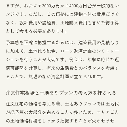
ますが、おおよそ3000万円から4000万円台が一般的なレ
人気エリアごとに変わる注文住宅の特徴
ンジです。ただし、この価格には建物本体の費用だけで
人気エリア別注文住宅価格の特徴を徹底解
なく、設計費用や諸経費、土地購入費用も含めた総予算
説
として考える必要があります。
名古屋 注文住宅相場と郊外の違いを比較す
予算感を正確に把握するためには、建築費用の見積もり
る
に加えて、土地代や税金、ローン返済計画のシミュレー
エリアごとに変わる注文住宅のデザイン傾
ションを行うことが大切です。例えば、年収に応じた返
向
済可能額を計算し、将来の生活費とのバランスを考慮す
愛知県で人気の注文住宅と価格帯の傾向
ることで、無理のない資金計画が立てられます。
注文住宅 おしゃれな間取りとエリア特性の
関係
注文住宅相場と土地ありプランの考え方を押さえる
注文住宅と新築一戸建ての比較で納得の選択
注文住宅の価格を考える際、土地ありプランでは土地代
注文住宅と新築一戸建て相場の違いを明確
が総予算の大部分を占めることが多いため、エリアごと
化
の土地価格相場をしっかり把握することが欠かせませ
注文住宅価格と建売住宅の比較ポイント解