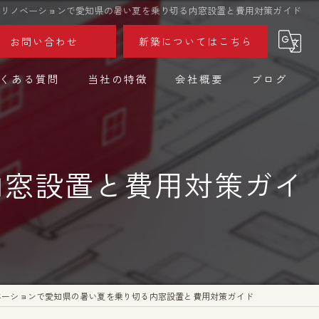
リノベーションで愛知県の暑い夏を乗り切る内窓設置と費用対策ガイド
お問い合わせ
新築についてはこちら
くある質問
当社の特徴
会社概要
ブログ
設計
コラム
デザイン
内窓設置と費用対策ガイ
不動産
リフォーム
リノベーション
ベーションで愛知県の暑い夏を乗り切る内窓設置と費用対策ガイド