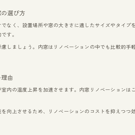
費用負担を抑えるリノベーションと補助金の組合せ
窓の選び方
内窓リノベーション費用対策と補助金申請の流れ
けでなく、設置場所や窓の大きさに適したサイズやタイプ
リノベーション費用を賢く節約する内窓活用法
的です。
住まい全体の暑さ問題を内窓で根本改善
考慮しましょう。内窓はリノベーションの中でも比較的手
リノベーションで住まい全体の暑さを内窓で解消
内窓リノベーションがもたらす全体的な快適効果
住みながら進めるリノベーションで暑さ根本対策
い理由
リノベーションで家全体の断熱バランスを見直す
が室内の温度上昇を加速させます。内窓リノベーションは
内窓リノベーションによる暑さの徹底的な改善策
能を向上させるため、リノベーションのコストを抑えつつ