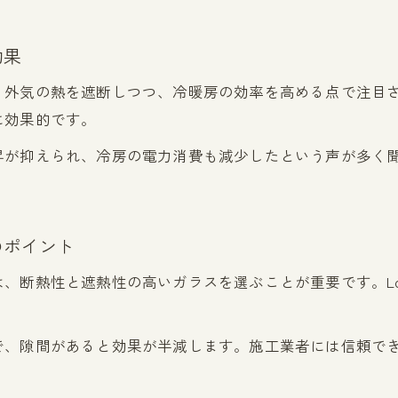
2階の熱ごもり対策に有効な内窓リノベーション
リノベーションによる2階窓の断熱強化ポイント
効果
内窓リノベーションで寝苦しさを軽減する方法
、外気の熱を遮断しつつ、冷暖房の効率を高める点で注目
2階の夏の快適性を高めるリノベーション事例
に効果的です。
内窓設置で省エネと冷房効率を高める方法
昇が抑えられ、冷房の電力消費も減少したという声が多く
リノベーションで実現する省エネな内窓設置法
夏の電気代節約に効くリノベーションポイント
内窓リノベーションで冷房効率を最大化するコツ
のポイント
リノベーションで光熱費削減を目指す内窓活用
、断熱性と遮熱性の高いガラスを選ぶことが重要です。Lo
内窓設置とリノベーションで快適な冷房環境へ
補助金を賢く使うリノベーション費用対策
で、隙間があると効果が半減します。施工業者には信頼で
リノベーションと内窓設置の補助金活用ポイント
愛知県のリノベーション補助金最新動向を解説