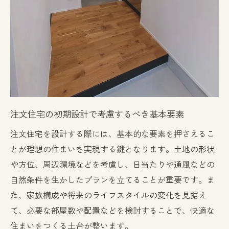
アウトドアリビングを楽しむデザインアイ
ディア
家事動線を考慮したキッチンレイアウト
注文住宅で取り入れたい最新デザイントレンド
ミニマリストデザインの魅力
スマートホーム技術の活用
環境に優しいエコデザインの取り入れ方
注文住宅の初期設計で考慮するべき基本要素
ナチュラル素材を使用したデザイン
注文住宅を設計する際には、基本的な要素を押さえるこ
オープンプランのリビング・ダイニング
とが理想の住まいを実現する鍵となります。土地の形状
最新のバスルームデザイントレンド
や方位、周辺環境などを考慮し、日当たりや通風などの
家族構成に合わせた注文住宅デザインの工夫
自然条件を生かしたプランを立てることが重要です。ま
ファミリー向けの安全で快適なデザイン
た、家族構成や将来のライフスタイルの変化を見据え
子供部屋のデザインアイデア
て、必要な部屋数や配置などを検討することで、快適な
二世帯住宅のデザインポイント
住まいをつくる土台が整います。