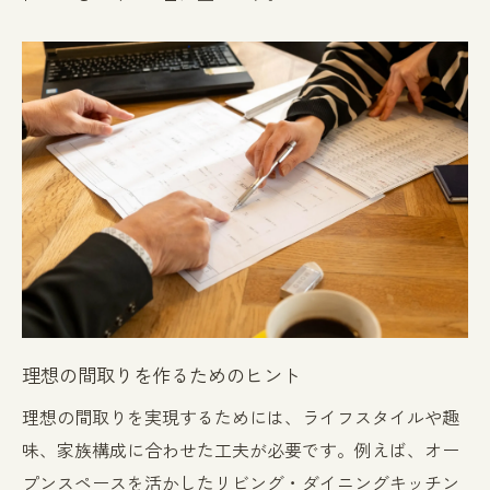
将来を見据えた柔軟な間取り
高齢者に優しいバリアフリーデザイン
プライベートと共有スペースのバランス
洗練された注文住宅デザインのための素材選び
耐久性と美しさを兼ね備えた外壁材
内装に適した天然素材の選び方
床材の種類と特徴
エコ素材のメリットとデメリット
オーダーメイド家具の選び方
コストパフォーマンスに優れた素材選び
理想の間取りを作るためのヒント
注文住宅デザインにおける色彩と照明の重要性
理想の間取りを実現するためには、ライフスタイルや趣
色彩心理学を活かした部屋作り
味、家族構成に合わせた工夫が必要です。例えば、オー
照明計画の基本知識
プンスペースを活かしたリビング・ダイニングキッチン