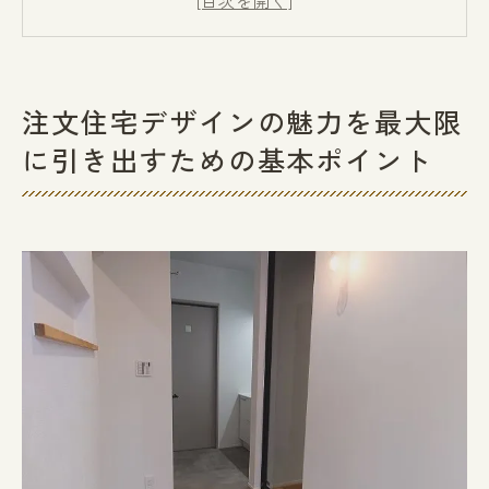
理想の間取りを作るためのヒント
注文住宅の外観デザインの重要性
プライバシーを確保するためのデザイン工
注文住宅デザインの魅力を最大限
夫
に引き出すための基本ポイント
エネルギー効率を高めるための設計ポイン
ト
注文住宅デザインにおける防音対策
ライフスタイルにぴったりの注文住宅デザイン
の秘訣
日常生活を豊かにするリビングのデザイン
趣味や活動を取り入れた空間作り
ワークスペースの効率的な配置方法
ペットと共に暮らすための工夫