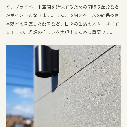
リビングの色調と照明の組み合わせ
や、プライベート空間を確保するための間取り配分など
寝室のリラックス効果を高める照明
がポイントとなります。また、収納スペースの確保や家
事効率を考慮した配置など、日々の生活をスムーズにす
キッチンの機能性を高める照明デザイン
る工夫が、理想の住まいを実現するために重要です。
アクセントカラーの使い方と効果
注文住宅のデザインを成功させるための設計士
とのコミュニケーション
設計士との初回相談で確認すべきポイント
デザインコンセプトを共有する方法
進捗確認とフィードバックの重要性
ビジュアルコミュニケーションの活用
予算管理とデザインの両立
設計士との長期的な関係構築
注文住宅デザインで実現する理想の住まい作り