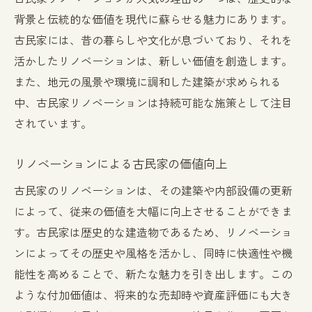
歴史と調和した現代のデザイン
背景と伝統的な価値を現代に蘇らせる魅力にあります。
古民家には、昔の暮らしや文化が息づいており、それを
古民家リノベーションで残る伝統の美しさ
活かしたリノベーションは、新しい価値を創造します。
古民家リノベーションで再現する昔の暮ら
また、地元の風景や環境に調和した建築が求められる
し
中、古民家リノベーションは持続可能な施策として注目
住みやすさを追求したリノベーションアイデア
されています。
古民家リノベーションで実現する快適な生
活
リノベーションによる古民家の価値向上
機能性を高めるリノベーションの工夫
古民家のリノベーションは、その建築や内部設備の更新
古民家リノベーションのバリアフリー化
によって、従来の価値を大幅に向上させることができま
エコ住宅としての古民家リノベーション
す。古民家は歴史的な建造物であるため、リノベーショ
最新設備を取り入れた古民家の改修例
ンによってその歴史や風格を活かし、同時に快適性や機
住みやすさにこだわるリノベーションポイ
能性を高めることで、新たな魅力を引き出します。この
ント
ような付加価値は、将来的な売却時や資産評価にも大き