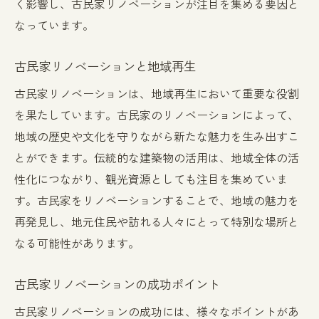
く影響し、古民家リノベーションが注目を集める要因と
リノベーションで実現する個性的な空間づくり
なっています。
古民家リノベーションで作る個性的な空間
創造性を活かしたリノベーションのアイデ
古民家リノベーションと地域再生
ア
古民家リノベーションは、地域再生において重要な役割
独自のデザインを取り入れた古民家改修
を果たしています。古民家のリノベーションによって、
古民家リノベーションで生まれる新しい価
地域の歴史や文化を守りながら新たな魅力を生み出すこ
値
とができます。伝統的な建築物の活用は、地域全体の活
リノベーションで実現する唯一無二の空間
性化につながり、観光資源としても注目を集めていま
個性が光る古民家リノベーションの成功例
す。古民家をリノベーションすることで、地域の魅力を
リノベーションで古民家を最適な住まいに変え
再発見し、地元住民や訪れる人々にとって特別な場所と
る方法
なる可能性があります。
古民家リノベーションの具体的ステップ
古民家リノベーションの成功ポイント
リノベーション計画の立て方
古民家を快適な住まいにするリノベーショ
古民家リノベーションの成功には、様々なポイントがあ