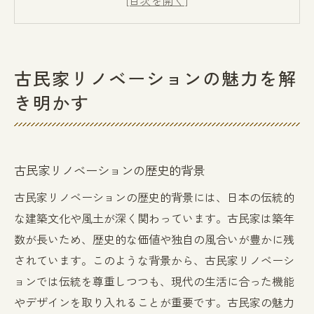
リノベーションによる古民家の価値向上
古民家リノベーションと地域再生
古民家リノベーションの成功ポイント
古民家リノベーションの魅力を解
リノベーションで実現する現代と伝統の融合
き明かす
古民家リノベーションにおけるデザインの
工夫
現代設備を取り入れた古民家リノベーショ
古民家リノベーションの歴史的背景
ン
古民家リノベーションの歴史的背景には、日本の伝統的
伝統的な素材と現代技術の融合
な建築文化や風土が深く関わっています。古民家は築年
古民家リノベーションのインテリアアイデ
数が長いため、歴史的な価値や独自の風合いが豊かに残
ア
されています。このような背景から、古民家リノベーシ
現代のライフスタイルに合わせた古民家の
ョンでは伝統を尊重しつつも、現代の生活に合った機能
改修
やデザインを取り入れることが重要です。古民家の魅力