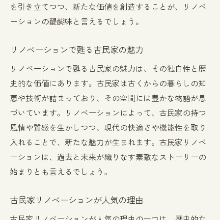
古民家リノベーションで叶える快適な暮ら
を引き立てつつ、新たな価値を創造することが、リノベ
し
ーションの醍醐味と言えるでしょう。
古民家リノベーションの成功事例に学ぶ
リノベーションで甦る古民家の魅力
地域別の古民家リノベーション成功事例
リノベーション後の古民家の住まい方
リノベーションで甦る古民家の魅力は、その独自性と歴
史的な価値にあります。古民家は古くからの暮らしの知
成功した古民家リノベーションの共通点
恵や技術が詰まっており、その空間には豊かな物語が息
リノベーション事例から学ぶポイント
づいています。リノベーションによって、古民家の持つ
古民家リノベーションのビフォーアフター
風情や質感を生かしつつ、現代の快適さや機能性を取り
古民家リノベーション成功事例のインタビ
入れることで、新たな魅力が生まれます。古民家リノベ
ュー
ーションは、過去と未来が織りなす素敵なストーリーの
リノベーションで蘇る古民家の歴史と風情
始まりとも言えるでしょう。
古民家の歴史的価値を守るリノベーション
風情を活かしたリノベーションのアイデア
古民家リノベーションが人気の理由
古民家リノベーションで残すべき要素
古民家リノベーションが人気の理由の一つは、歴史的な