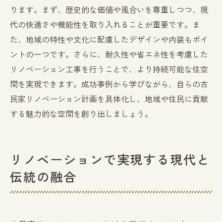
ン術
ります。まず、歴史的な価値や風合いを尊重しつつ、現
代の快適さや機能性を取り入れることが重要です。ま
住まいの改善ポイントとリノベーションの
た、地域の特性や文化に配慮したデザインや内装もポイ
関係
ントの一つです。さらに、耐久性や省エネ性を考慮した
家族のライフスタイルに合ったリノベーシ
リノベーション工事を行うことで、より持続可能な住空
ョン
間を実現できます。成功事例から学びながら、自らの古
古民家リノベーションの費用対効果
民家リノベーション計画を具体化し、地域や住民に貢献
伝統を守りつつ現代の設備を取り入れたリノベ
する魅力的な空間を創り出しましょう。
ーション
伝統を重んじたリノベーションの重要性
現代設備を融合させた古民家リノベーショ
リノベーションで実現する現代と
ン
伝統の融合
伝統技術と現代技術のコラボレーション
古民家リノベーションで実現する最新設備
伝統的な建築を守るリノベーションの工夫